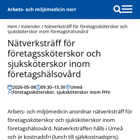
Hoppa till innehåll
Hem
/
Kalender
/
Nätverksträff för företagssköterskor och
sjuksköterskor inom företagshälsovård
Nätverksträff för
företagssköterskor och
sjuksköterskor inom
företagshälsovård
Datum:
2026-05-08
Tid:
09.30–15.30
Plats:
Umeå
Målgrupp:
Företagssköterskor, sjuksköterskor inom FHV
Arbets- och miljömedicin anordnar nätverksträff för
företagssköterskor och sjuksköterskor inom
företagshälsovård. Nätverksträffen hålls i Umeå
och är kostnadsfri (lunch till självkostnadspris).