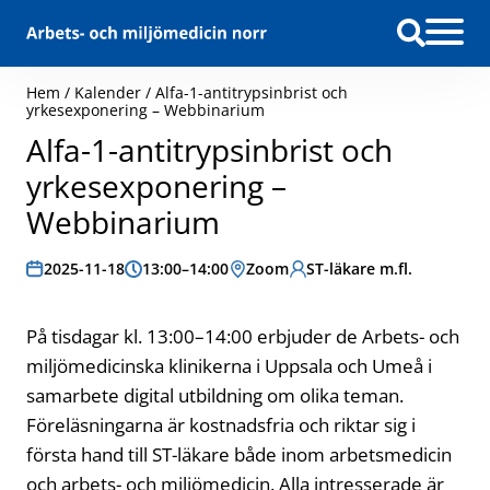
Hoppa till innehåll
Hem
/
Kalender
/
Alfa-1-antitrypsinbrist och
yrkesexponering – Webbinarium
Alfa-1-antitrypsinbrist och
yrkesexponering –
Webbinarium
Datum:
2025-11-18
Tid:
13:00–14:00
Plats:
Zoom
Målgrupp:
ST-läkare m.fl.
På tisdagar kl. 13:00–14:00 erbjuder de Arbets- och
miljömedicinska klinikerna i Uppsala och Umeå i
samarbete digital utbildning om olika teman.
Föreläsningarna är kostnadsfria och riktar sig i
första hand till ST-läkare både inom arbetsmedicin
och arbets- och miljömedicin. Alla intresserade är