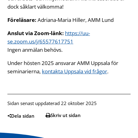
dock såklart välkomma!
Föreläsare:
Adriana-Maria Hiller, AMM Lund
Anslut via Zoom-länk:
https://uu-
se.zoom.us/j/65577617751
Öppnas i ny flik
Ingen anmälan behövs.
Under hösten 2025 ansvarar AMM Uppsala för
seminarierna,
kontakta Uppsala vid frågor
Öppnas i ny f
.
Sidan senast uppdaterad 22 oktober 2025
Skriv ut sidan
Dela sidan