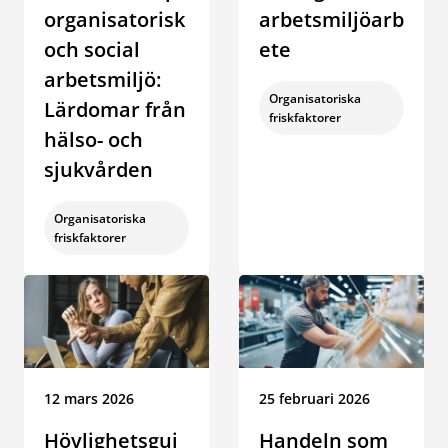
organisatorisk
arbetsmiljöarb
och social
ete
arbetsmiljö:
Kategori:
Organisatoriska
Lärdomar från
friskfaktorer
hälso- och
sjukvården
Kategori:
Organisatoriska
friskfaktorer
Datum:
12 mars 2026
Datum:
25 februari 2026
Hövlighetsgui
Handeln som