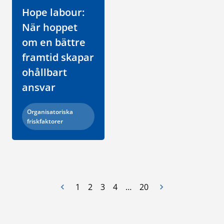
Hope labour:
När hoppet
om en bättre
framtid skapar
ohållbart
ansvar
Kategori:
Organisatoriska
friskfaktorer
…
1
2
3
4
20