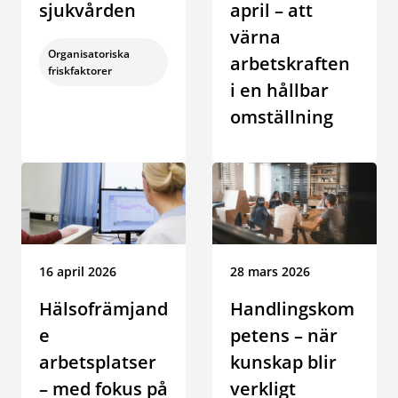
sjukvården
april – att
värna
Kategori:
Organisatoriska
arbetskraften
friskfaktorer
i en hållbar
omställning
Datum:
16 april 2026
Datum:
28 mars 2026
Hälsofrämjand
Handlingskom
e
petens – när
arbetsplatser
kunskap blir
– med fokus på
verkligt