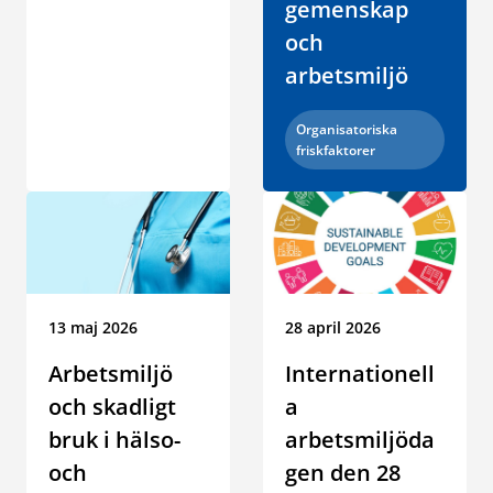
gemenskap
och
arbetsmiljö
Kategori:
Organisatoriska
friskfaktorer
Datum:
13 maj 2026
Datum:
28 april 2026
Arbetsmiljö
Internationell
och skadligt
a
bruk i hälso-
arbetsmiljöda
och
gen den 28