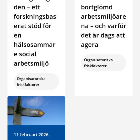
den – ett
bortglömd
forskningsbas
arbetsmiljöare
erat stöd för
na – och varför
en
det är dags att
hälsosammar
agera
e social
Kategori:
Organisatoriska
arbetsmiljö
friskfaktorer
Kategori:
Organisatoriska
friskfaktorer
Datum:
11 februari 2026