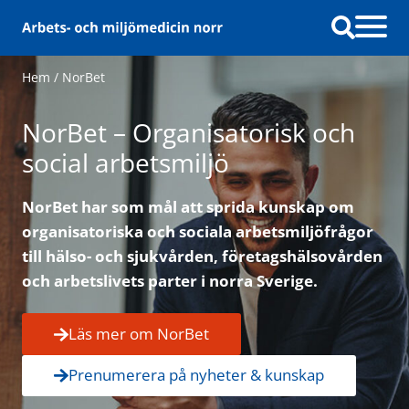
Hoppa till innehåll
Hem
/
NorBet
NorBet – Organisatorisk och
social arbetsmiljö
NorBet har som mål att sprida kunskap om
organisatoriska och sociala arbetsmiljöfrågor
till hälso- och sjukvården, företagshälsovården
och arbetslivets parter i norra Sverige.
Läs mer om NorBet
Prenumerera på nyheter & kunskap