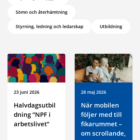
Sömn och återhämtning
Styrning, ledning och ledarskap
Utbildning
Datum:
23 juni 2026
Datum:
28 maj 2026
Halvdagsutbil
När mobilen
dning ”NPF i
följer med till
arbetslivet”
fikarummet –
om scrollande,