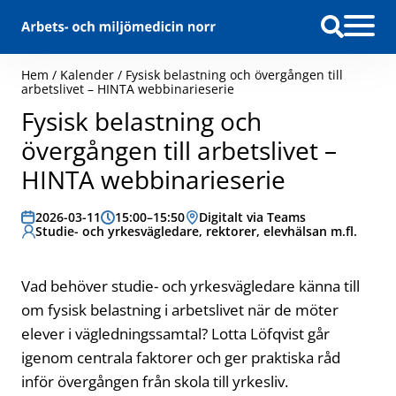
Hoppa till innehåll
Hem
/
Kalender
/
Fysisk belastning och övergången till
arbetslivet – HINTA webbinarieserie
Fysisk belastning och
övergången till arbetslivet –
HINTA webbinarieserie
Datum:
2026-03-11
Tid:
15:00–15:50
Plats:
Digitalt via Teams
Målgrupp:
Studie- och yrkesvägledare, rektorer, elevhälsan m.fl.
Vad behöver studie- och yrkesvägledare känna till
om fysisk belastning i arbetslivet när de möter
elever i vägledningssamtal? Lotta Löfqvist går
igenom centrala faktorer och ger praktiska råd
inför övergången från skola till yrkesliv.