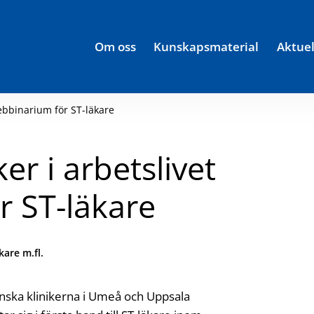
Om oss
Kunskapsmaterial
Aktuel
webbinarium för ST-läkare
er i arbetslivet
r ST-läkare
pp:
kare m.fl.
inska klinikerna i Umeå och Uppsala