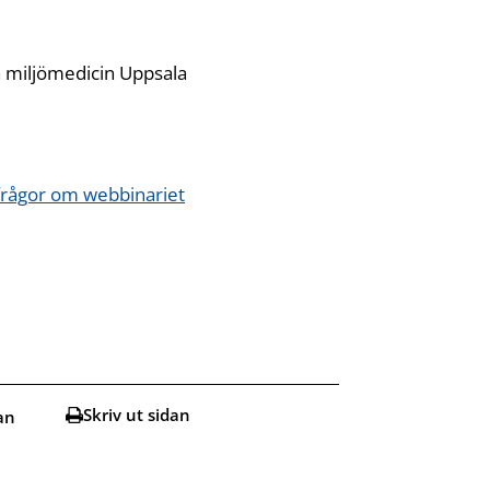
h miljömedicin Uppsala
 frågor om webbinariet
Öppnas i ny flik
Skriv ut sidan
an