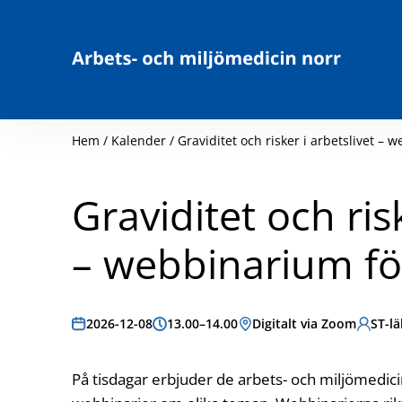
Hoppa till innehåll
Hem
/
Kalender
/
Graviditet och risker i arbetslivet – 
Graviditet och risk
– webbinarium fö
Datum:
2026-12-08
Tid:
13.00–14.00
Plats:
Digitalt via Zoom
Målgru
ST-lä
På tisdagar erbjuder de arbets- och miljömedic