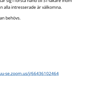
 sig i första hand till ST-läkare inom
 alla intresserade är välkomna.
lan behövs.
/uu-se.zoom.us/j/66436102464
Öppnas i ny flik