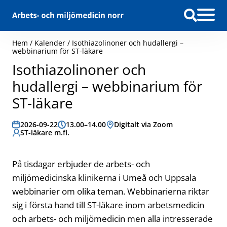
Hoppa till innehåll
Hem
/
Kalender
/
Isothiazolinoner och hudallergi –
webbinarium för ST-läkare
Isothiazolinoner och
hudallergi – webbinarium för
ST-läkare
Datum:
2026-09-22
Tid:
13.00–14.00
Plats:
Digitalt via Zoom
Målgrupp:
ST-läkare m.fl.
På tisdagar erbjuder de arbets- och
miljömedicinska klinikerna i Umeå och Uppsala
webbinarier om olika teman. Webbinarierna riktar
sig i första hand till ST-läkare inom arbetsmedicin
och arbets- och miljömedicin men alla intresserade