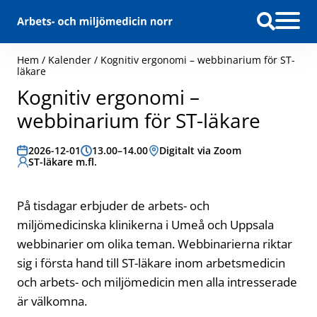
Hoppa till innehåll
Hem
/
Kalender
/
Kognitiv ergonomi – webbinarium för ST-
läkare
Kognitiv ergonomi –
webbinarium för ST-läkare
Datum:
2026-12-01
Tid:
13.00–14.00
Plats:
Digitalt via Zoom
Målgrupp:
ST-läkare m.fl.
På tisdagar erbjuder de arbets- och
miljömedicinska klinikerna i Umeå och Uppsala
webbinarier om olika teman. Webbinarierna riktar
sig i första hand till ST-läkare inom arbetsmedicin
och arbets- och miljömedicin men alla intresserade
är välkomna.