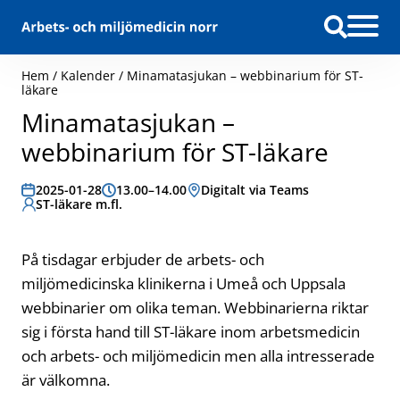
Hoppa till innehåll
Hem
/
Kalender
/
Minamatasjukan – webbinarium för ST-
läkare
Minamatasjukan –
webbinarium för ST-läkare
Datum:
2025-01-28
Tid:
13.00–14.00
Plats:
Digitalt via Teams
Målgrupp:
ST-läkare m.fl.
På tisdagar erbjuder de arbets- och
miljömedicinska klinikerna i Umeå och Uppsala
webbinarier om olika teman. Webbinarierna riktar
sig i första hand till ST-läkare inom arbetsmedicin
och arbets- och miljömedicin men alla intresserade
är välkomna.