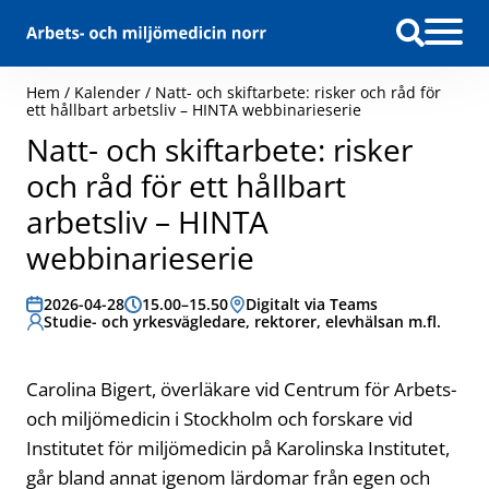
Hoppa till innehåll
Hem
/
Kalender
/
Natt- och skiftarbete: risker och råd för
ett hållbart arbetsliv – HINTA webbinarieserie
Natt- och skiftarbete: risker
och råd för ett hållbart
arbetsliv – HINTA
webbinarieserie
Datum:
2026-04-28
Tid:
15.00–15.50
Plats:
Digitalt via Teams
Målgrupp:
Studie- och yrkesvägledare, rektorer, elevhälsan m.fl.
Carolina Bigert, överläkare vid Centrum för Arbets-
och miljömedicin i Stockholm och forskare vid
Institutet för miljömedicin på Karolinska Institutet,
går bland annat igenom lärdomar från egen och