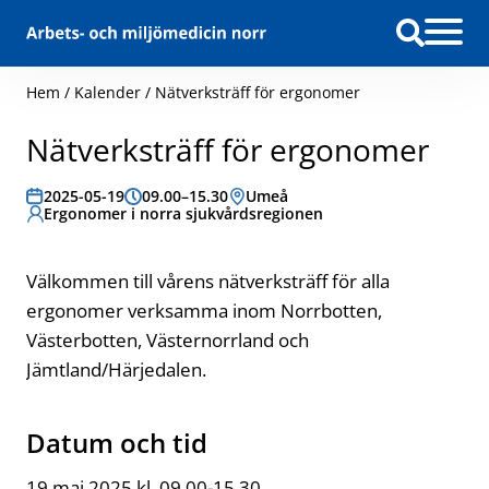
Hoppa till innehåll
Hem
/
Kalender
/
Nätverksträff för ergonomer
Nätverksträff för ergonomer
Datum:
2025-05-19
Tid:
09.00–15.30
Plats:
Umeå
Målgrupp:
Ergonomer i norra sjukvårdsregionen
Välkommen till vårens nätverksträff för alla
ergonomer verksamma inom Norrbotten,
Västerbotten, Västernorrland och
Jämtland/Härjedalen.
Datum och tid
19 maj 2025 kl. 09.00-15.30