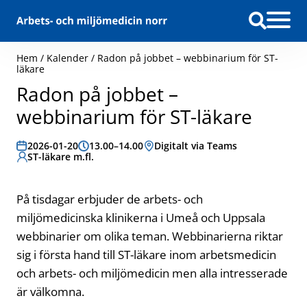
Hoppa till innehåll
Hem
/
Kalender
/
Radon på jobbet – webbinarium för ST-
läkare
Radon på jobbet –
webbinarium för ST-läkare
Datum:
2026-01-20
Tid:
13.00–14.00
Plats:
Digitalt via Teams
Målgrupp:
ST-läkare m.fl.
På tisdagar erbjuder de arbets- och
miljömedicinska klinikerna i Umeå och Uppsala
webbinarier om olika teman. Webbinarierna riktar
sig i första hand till ST-läkare inom arbetsmedicin
och arbets- och miljömedicin men alla intresserade
är välkomna.