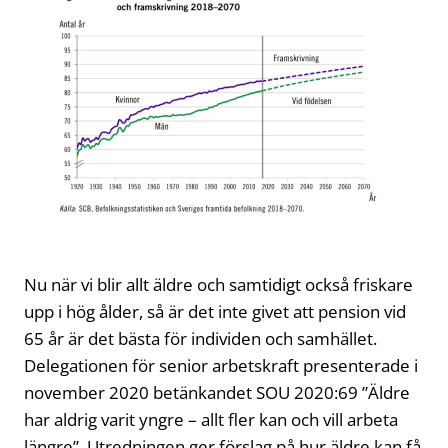
Nu när vi blir allt äldre och samtidigt också friskare
upp i hög ålder, så är det inte givet att pension vid
65 år är det bästa för individen och samhället.
Delegationen för senior arbetskraft presenterade i
november 2020 betänkandet SOU 2020:69 ”Äldre
har aldrig varit yngre – allt fler kan och vill arbeta
längre”. Utredningen ger förslag på hur äldre kan få