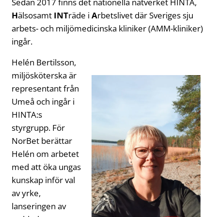
Sedan 2017 finns det nationella nätverket HINTA,
H
älsosamt
INT
räde i
A
rbetslivet där Sveriges sju
arbets- och miljömedicinska kliniker (AMM-kliniker)
ingår.
Helén Bertilsson,
miljösköterska är
representant från
Umeå och ingår i
HINTA:s
styrgrupp. För
NorBet berättar
Helén om arbetet
med att öka ungas
kunskap inför val
av yrke,
lanseringen av