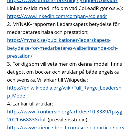
https://www.umu.se/forskning/grupper/coleadr/
LinkedIn-sida med info om vad CoLeadR gör o.s.v.):
https://www.linkedin.com/company/coleadr
2. MYNAK–rapporten Ledarskapets betydelse för
medarbetares hälsa och prestation:
https://mynak.se/publikationer/ledarskapets-
betydelse-for-medarbetares-valbefinnande-och-
prestation/
3. För dig som vill veta mer om denna modell finns
det gott om böcker och artiklar på både engelska
och svenska. Vi länkar till Wikipedia:
https://en.wikipedia.org/wiki/Full_Range_Leadershi
p_Model
4. Länkar till artiklar:
https://www.frontiersin.org/articles/10.3389/fpsyg.
2021.668838/full
(prevalensstudie)
https://www.sciencedirect.com/science/article/pii/S