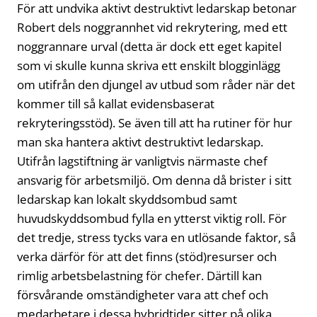
För att undvika aktivt destruktivt ledarskap betonar
Robert dels noggrannhet vid rekrytering, med ett
noggrannare urval (detta är dock ett eget kapitel
som vi skulle kunna skriva ett enskilt blogginlägg
om utifrån den djungel av utbud som råder när det
kommer till så kallat evidensbaserat
rekryteringsstöd). Se även till att ha rutiner för hur
man ska hantera aktivt destruktivt ledarskap.
Utifrån lagstiftning är vanligtvis närmaste chef
ansvarig för arbetsmiljö. Om denna då brister i sitt
ledarskap kan lokalt skyddsombud samt
huvudskyddsombud fylla en ytterst viktig roll. För
det tredje, stress tycks vara en utlösande faktor, så
verka därför för att det finns (stöd)resurser och
rimlig arbetsbelastning för chefer. Därtill kan
försvårande omständigheter vara att chef och
medarbetare i dessa hybridtider sitter på olika