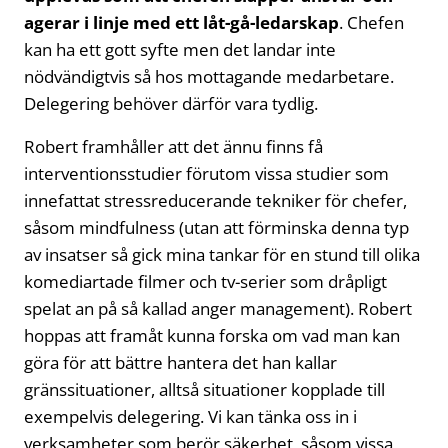
agerar i linje med ett låt-gå-ledarskap
. Chefen
kan ha ett gott syfte men det landar inte
nödvändigtvis så hos mottagande medarbetare.
Delegering behöver därför vara tydlig.
Robert framhåller att det ännu finns få
interventionsstudier förutom vissa studier som
innefattat stressreducerande tekniker för chefer,
såsom mindfulness (utan att förminska denna typ
av insatser så gick mina tankar för en stund till olika
komediartade filmer och tv-serier som dråpligt
spelat an på så kallad anger management). Robert
hoppas att framåt kunna forska om vad man kan
göra för att bättre hantera det han kallar
gränssituationer, alltså situationer kopplade till
exempelvis delegering. Vi kan tänka oss in i
verksamheter som berör säkerhet, såsom vissa