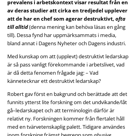
prevalens i arbetskontext visar resultat från en
av deras studier att cirka en tredjedel upplever
att de har en chef som agerar destruktivt,
ofta
till alltid
(denna mening kan behöva läsas en gång
till). Dessa fynd har uppmärksammats i media,
bland annat i Dagens Nyheter och Dagens industri.
Med kunskap om att (upplevt) destruktivt ledarskap
är så pass vanligt förekommande i arbetslivet, vad
är då detta fenomen frågade jag: – Vad
kännetecknar ett destruktivt ledarskap?
Robert gav först en bakgrund och berättade att det
funnits ytterst lite forskning om det undvikande/låt
gå–ledarskapet och att terminologin därför är
relativt ny. Forskningen kommer från flertalet håll
med en tvärvetenskaplig palett. Tidigare användes
inom forskning främst begrepp som
abusive