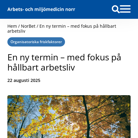
Hoppa till innehåll
Hem
/
NorBet
/
En ny termin – med fokus på hållbart
arbetsliv
Kategori:
Organisatoriska friskfaktorer
En ny termin – med fokus på
hållbart arbetsliv
Datum:
22 augusti 2025