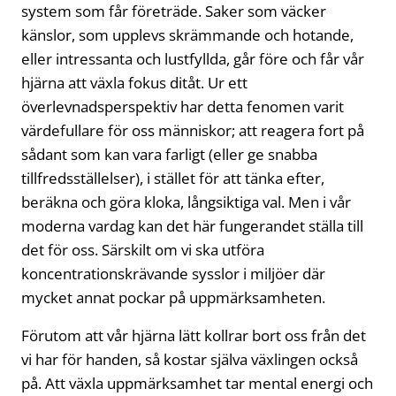
system som får företräde. Saker som väcker
känslor, som upplevs skrämmande och hotande,
eller intressanta och lustfyllda, går före och får vår
hjärna att växla fokus ditåt. Ur ett
överlevnadsperspektiv har detta fenomen varit
värdefullare för oss människor; att reagera fort på
sådant som kan vara farligt (eller ge snabba
tillfredsställelser), i stället för att tänka efter,
beräkna och göra kloka, långsiktiga val. Men i vår
moderna vardag kan det här fungerandet ställa till
det för oss. Särskilt om vi ska utföra
koncentrationskrävande sysslor i miljöer där
mycket annat pockar på uppmärksamheten.
Förutom att vår hjärna lätt kollrar bort oss från det
vi har för handen, så kostar själva växlingen också
på. Att växla uppmärksamhet tar mental energi och