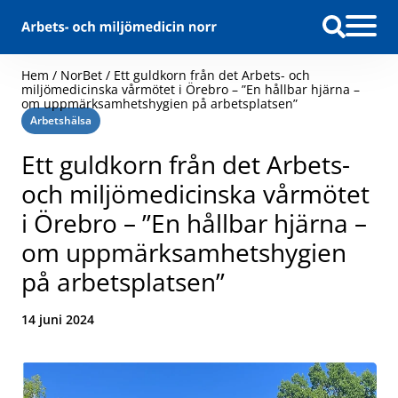
Hoppa till innehåll
Hem
/
NorBet
/
Ett guldkorn från det Arbets- och
miljömedicinska vårmötet i Örebro – ”En hållbar hjärna –
om uppmärksamhetshygien på arbetsplatsen”
Kategori:
Arbetshälsa
Ett guldkorn från det Arbets-
och miljömedicinska vårmötet
i Örebro – ”En hållbar hjärna –
om uppmärksamhetshygien
på arbetsplatsen”
Datum:
14 juni 2024