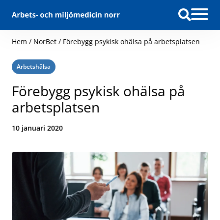
Hoppa till innehåll
Hem
/
NorBet
/
Förebygg psykisk ohälsa på arbetsplatsen
Kategori:
Arbetshälsa
Förebygg psykisk ohälsa på
arbetsplatsen
Datum:
10 januari 2020