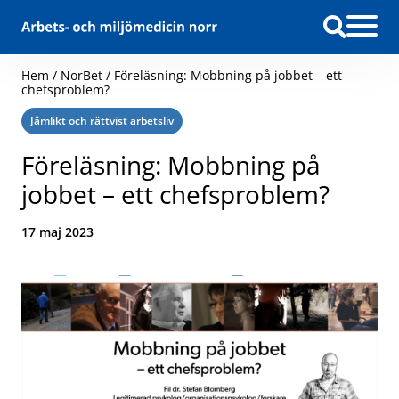
Hoppa till innehåll
Hem
/
NorBet
/
Föreläsning: Mobbning på jobbet – ett
chefsproblem?
Kategori:
Jämlikt och rättvist arbetsliv
Föreläsning: Mobbning på
jobbet – ett chefsproblem?
Datum:
17 maj 2023