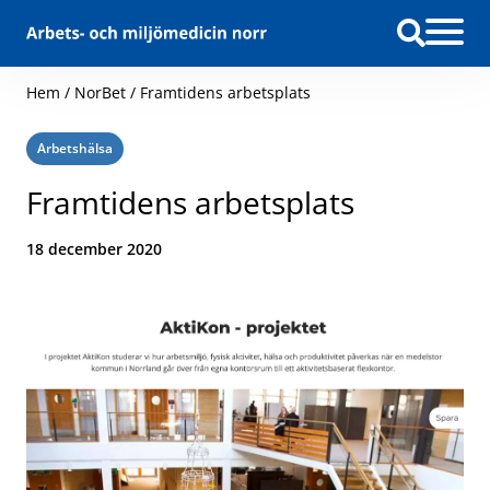
Hoppa till innehåll
Hem
/
NorBet
/
Framtidens arbetsplats
Kategori:
Arbetshälsa
Framtidens arbetsplats
Datum:
18 december 2020