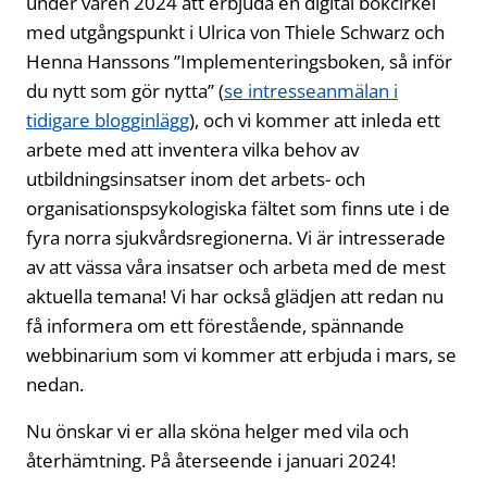
under våren 2024 att erbjuda en digital bokcirkel
med utgångspunkt i Ulrica von Thiele Schwarz och
Henna Hanssons ”Implementeringsboken, så inför
du nytt som gör nytta” (
se intresseanmälan i
tidigare blogginlägg
), och vi kommer att inleda ett
arbete med att inventera vilka behov av
utbildningsinsatser inom det arbets- och
organisationspsykologiska fältet som finns ute i de
fyra norra sjukvårdsregionerna. Vi är intresserade
av att vässa våra insatser och arbeta med de mest
aktuella temana! Vi har också glädjen att redan nu
få informera om ett förestående, spännande
webbinarium som vi kommer att erbjuda i mars, se
nedan.
Nu önskar vi er alla sköna helger med vila och
återhämtning. På återseende i januari 2024!