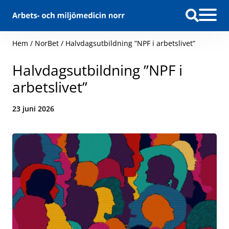
Hoppa till innehåll
Hem
/
NorBet
/
Halvdagsutbildning ”NPF i arbetslivet”
Halvdagsutbildning ”NPF i
arbetslivet”
Datum:
23 juni 2026