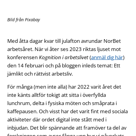
Bild från Pixabay
Med åtta dagar kvar till julafton avrundar NorBet
arbetsåret. När vi åter ses 2023 riktas ljuset mot
konferensen
Kognition i arbetslivet
(
anmäl dig här
)
den 14 februari och på bloggen inleds temat: Ett
jämlikt och rättvist arbetsliv.
För många (men inte alla) har 2022 varit året det
inte känts alltför tokigt att sitta i överfyllda
lunchrum, delta i fysiska möten och småprata i
kaffepausen. Och visst har det varit fint med sociala
aktiviteter där ordet digital inte stått med i
inbjudan. Det blir spännande att framöver ta del av
forskningen som avser fånga upp hur vi påverkats