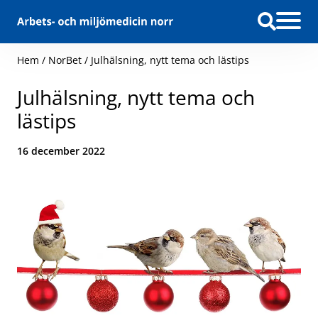
Hoppa till innehåll
Hem
/
NorBet
/
Julhälsning, nytt tema och lästips
Julhälsning, nytt tema och
lästips
Datum:
16 december 2022