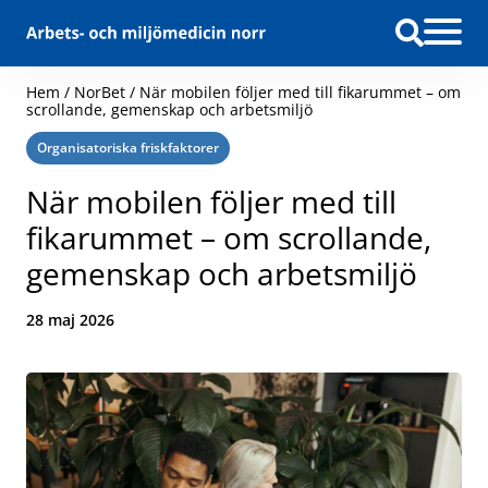
Hoppa till innehåll
Hem
/
NorBet
/
När mobilen följer med till fikarummet – om
scrollande, gemenskap och arbetsmiljö
Kategori:
Organisatoriska friskfaktorer
När mobilen följer med till
fikarummet – om scrollande,
gemenskap och arbetsmiljö
Datum:
28 maj 2026