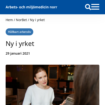
Hoppa till innehåll
Hem
/
NorBet
/
Ny i yrket
Kategori:
Hållbart arbetsliv
Ny i yrket
Datum:
29 januari 2021