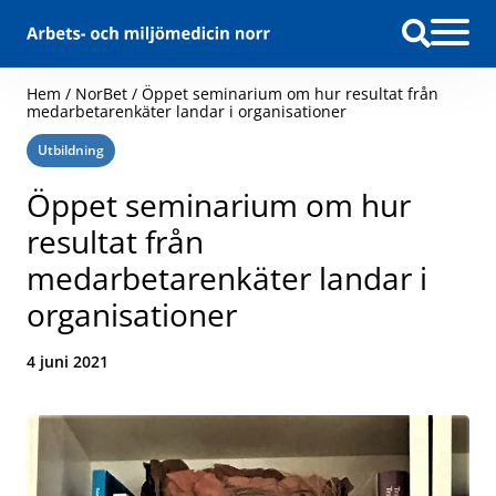
Hoppa till innehåll
Hem
/
NorBet
/
Öppet seminarium om hur resultat från
medarbetarenkäter landar i organisationer
Kategori:
Utbildning
Öppet seminarium om hur
resultat från
medarbetarenkäter landar i
organisationer
Datum:
4 juni 2021