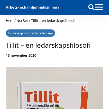
Hoppa till innehåll
Hem
/
NorBet
/
Tillit – en ledarskapsfilosofi
Kategori:
Ledarskap och medarbetarskap
Tillit – en ledarskapsfilosofi
Datum:
13 november 2020