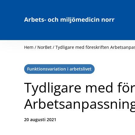
Hoppa till innehåll
Hem
/
NorBet
/
Tydligare med föreskriften Arbetsanpas
Kategori:
Funktionsvariation i arbetslivet
Tydligare med för
Arbetsanpassning
Datum:
20 augusti 2021