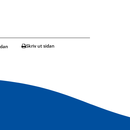
Skriv ut sidan
idan