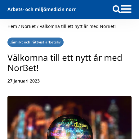
Hoppa till innehåll
Hem
/
NorBet
/
Välkomna till ett nytt år med NorBet!
Kategori:
Jämlikt och rättvist arbetsliv
Välkomna till ett nytt år med
NorBet!
Datum:
27 januari 2023