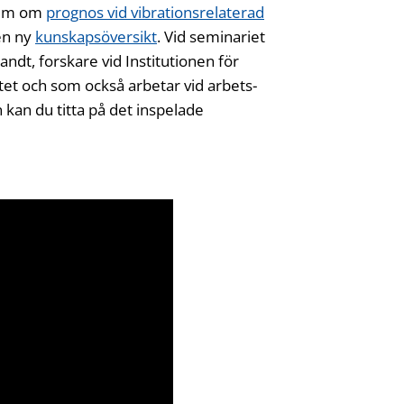
rium om
prognos vid vibrationsrelaterad
en ny
kunskapsöversikt
Öppnas i ny flik
. Vid seminariet
dt, forskare vid Institutionen för
tet och som också arbetar vid arbets-
kan du titta på det inspelade