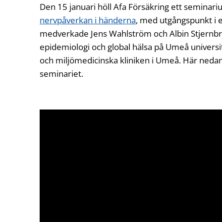
Den 15 januari höll Afa Försäkring ett semina
nervpåverkan i händerna
Öppnas i ny flik
, med utgångspunkt i 
medverkade Jens Wahlström och Albin Stjernbran
epidemiologi och global hälsa på Umeå universi
och miljömedicinska kliniken i Umeå. Här nedan 
seminariet.