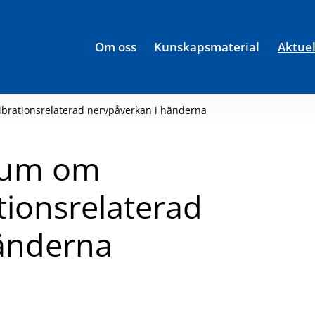
Om oss
Kunskapsmaterial
Aktuel
ibrationsrelaterad nervpåverkan i händerna
rium om
tionsrelaterad
änderna