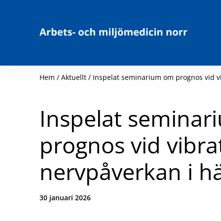
Hoppa till innehåll
Hem
/
Aktuellt
/
Inspelat seminarium om prognos vid v
Inspelat semina
prognos vid vibra
nervpåverkan i h
Datum:
30 januari 2026