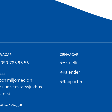
TVÄGAR
GENVÄGAR
: 090-785 93 56
Aktuellt
Kalender
ess:
och miljömedicin
Rapporter
s universitetssjukhus
 Umeå
kontaktvägar