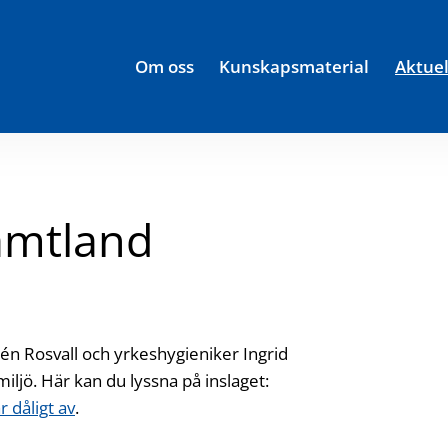
Om oss
Kunskapsmaterial
Aktuel
ämtland
én Rosvall och yrkeshygieniker Ingrid
iljö. Här kan du lyssna på inslaget:
r dåligt av
Öppnas i ny flik
.