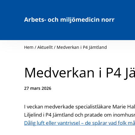
Hoppa till innehåll
Hem
/
Aktuellt
/
Medverkan i P4 Jämtland
Medverkan i P4 J
Datum:
27 mars 2026
I veckan medverkade specialistläkare Marie Hal
Liljelind i P4 Jämtland och pratade om inomhusm
Dålig luft eller vantrivsel – de spårar vad folk må