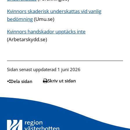
Kvinnors skaderisk underskattas vid vanlig
bedömning
Öppnas i ny flik
(Umu.se)
Kvinnors handskador upptäcks inte
Öppnas i ny flik
(Arbetarskydd.se)
Sidan senast uppdaterad 1 juni 2026
Skriv ut sidan
Dela sidan