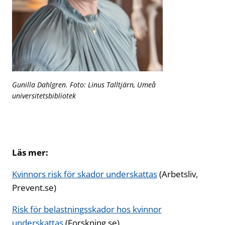
Gunilla Dahlgren. Foto: Linus Talltjärn, Umeå
universitetsbibliotek
Läs mer:
Kvinnors risk för skador underskattas
Öppnas i ny flik
(Arbetsliv,
Prevent.se)
Risk för belastningsskador hos kvinnor
underskattas
Öppnas i ny flik
(Forskning.se)