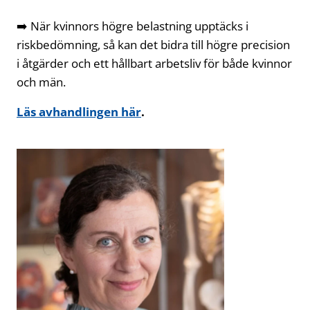
➡️ När kvinnors högre belastning upptäcks i
riskbedömning, så kan det bidra till högre precision
i åtgärder och ett hållbart arbetsliv för både kvinnor
och män.
Läs avhandlingen här
Öppnas i ny flik
.