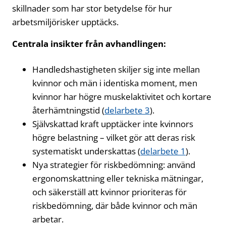
skillnader som har stor betydelse för hur
arbetsmiljörisker upptäcks.
Centrala insikter från avhandlingen:
Handledshastigheten skiljer sig inte mellan
kvinnor och män i identiska moment, men
kvinnor har högre muskelaktivitet och kortare
återhämtningstid (
delarbete 3
Öppnas i ny flik
).
Självskattad kraft upptäcker inte kvinnors
högre belastning – vilket gör att deras risk
systematiskt underskattas (
delarbete 1
Öppnas i n
).
Nya strategier för riskbedömning: använd
ergonomskattning eller tekniska mätningar,
och säkerställ att kvinnor prioriteras för
riskbedömning, där både kvinnor och män
arbetar.